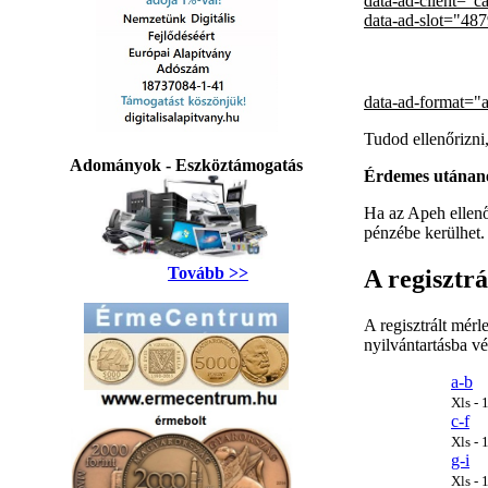
data-ad-client="
data-ad-slot="48
data-ad-format="
Tudod ellenőrizni
Adományok - Eszköztámogatás
Érdemes utánané
Ha az Apeh ellenő
pénzébe kerülhet.
Tovább >>
A regisztr
A regisztrált mér
nyilvántartásba vé
a-b
Xls -
c-f
Xls -
g-i
Xls -