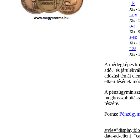
j-k
Xls -
l-ny
Xls -
o-r
Xls -
s-sz
Xls -
t-zs
Xls -
A mérlegképes kön
adó,- és járulékv
adózási témát ele
elkerülésének módj
A pénzügyminiszté
meghosszabbításra 
részére.
Forrás:
Pénzügymi
style="display:bl
data-ad-client="