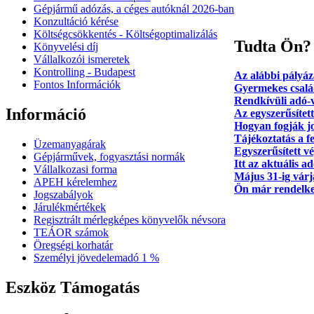
Gépjármű adózás, a céges autóknál 2026‑ban
Konzultáció kérése
Költségcsökkentés - Költségoptimalizálás
Tudta Ön?
Könyvelési díj
Vállalkozói ismeretek
Kontrolling - Budapest
Az alábbi pályáza
Fontos Információk
Gyermekes csalá
Rendkívüli adó-v
Információ
Az egyszerűsített
Hogyan fogják jo
Tájékoztatás a f
Üzemanyagárak
Egyszerűsített v
Gépjárművek, fogyasztási normák
Itt az aktuális 
Vállalkozasi forma
Május 31-ig várj
APEH kérelemhez
Ön már rendelke
Jogszabályok
Járulékmértékek
Regisztrált mérlegképes könyvelők névsora
TEÁOR számok
Öregségi korhatár
Személyi jövedelemadó 1 %
Eszköz Támogatás