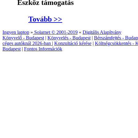
Eszköz támogatás
Tovább >>
Ingyen laptop
»
Solarnet © 2001-2019
«
Digitális Alapítvány
Könyvelő - Budapest
|
Könyvelés - Budapest
|
Bérszámfejtés - Budap
céges autóknál 2026‑ban
|
Konzultáció kérése
|
Költségcsökkentés - K
Budapest
|
Fontos Információk