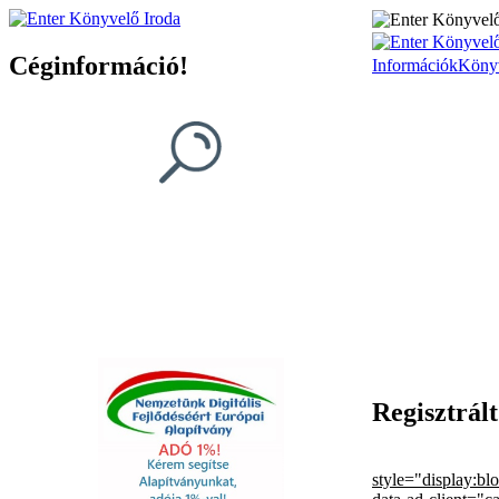
Céginformáció!
Információk
Köny
Regisztrál
style="display:bl