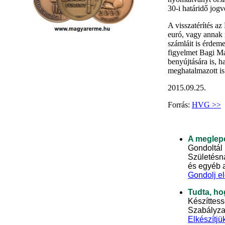
30-i határidő jogv
A visszatérítés a
euró, vagy annak 
számláit is érdeme
figyelmet Bagi Má
benyújtására is, h
meghatalmazott is 
2015.09.25.
Forrás:
HVG >>
A meglepe
Gondoltál
Születésna
és egyéb 
Gondolj el
Tudta, ho
Készíttess
Szabályza
Elkészítjü