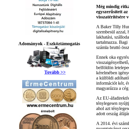
Még mindig ritká
egyszerűsített az
visszatérítésére
A Baker Tilly Hun
szembesül azzal, 
lakhatási, szállod
tartalmazza. Bagi
Adományok - Eszköztámogatás
számla bruttó öss
Ennek oka egyrész
visszaigényelhető,
belföldön letelep
Tovább >>
kérelmében igénye
a külföldi adóható
információt kér, 
magyarázza a cég
Az EU-áfadirektíva
ténylegesen nyújtj
ahol azt tényleges
adott ország áfájá
A 2014. évi száml
nyomtatványt orsz