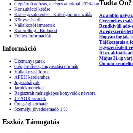
Tudta Ön?
Gépjármű adózás, a céges autóknál 2026‑ban
Konzultáció kérése
Költségcsökkentés - Költségoptimalizálás
Az alábbi pályáza
Könyvelési díj
Gyermekes csalá
Vállalkozói ismeretek
Rendkívüli adó-v
Kontrolling - Budapest
Az egyszerűsített
Fontos Információk
Hogyan fogják jo
Tájékoztatás a f
Információ
Egyszerűsített v
Itt az aktuális 
Május 31-ig várj
Üzemanyagárak
Ön már rendelke
Gépjárművek, fogyasztási normák
Vállalkozasi forma
APEH kérelemhez
Jogszabályok
Járulékmértékek
Regisztrált mérlegképes könyvelők névsora
TEÁOR számok
Öregségi korhatár
Személyi jövedelemadó 1 %
Eszköz Támogatás