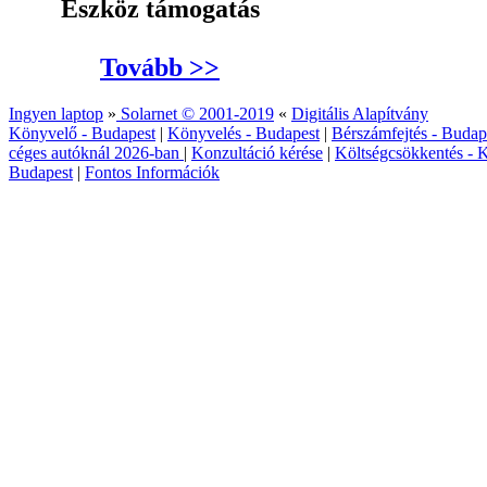
Eszköz támogatás
Tovább >>
Ingyen laptop
»
Solarnet © 2001-2019
«
Digitális Alapítvány
Könyvelő - Budapest
|
Könyvelés - Budapest
|
Bérszámfejtés - Budap
céges autóknál 2026‑ban
|
Konzultáció kérése
|
Költségcsökkentés - K
Budapest
|
Fontos Információk