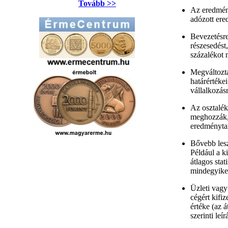
Tovább >>
Az eredmény
adózott ere
Bevezetésre
részesedést
százalékot 
Megváltozta
határértéke
vállalkozás
Az osztalék
meghozzák, 
eredménytar
Bővebb lesz
Például a k
átlagos stat
mindegyike
Üzleti vagy
cégért kifi
értéke (az á
szerinti leí