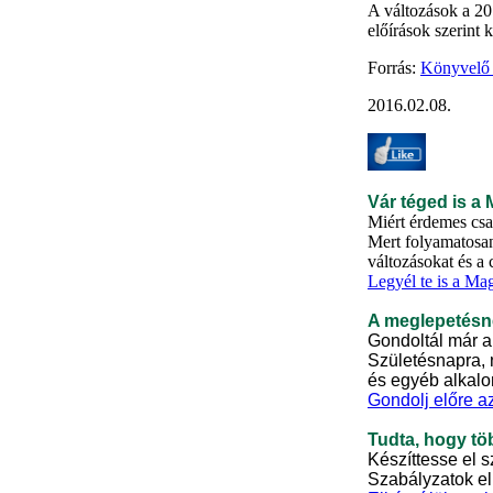
A változások a 20
előírások szerint k
Forrás:
Könyvelő 
2016.02.08.
Vár téged is a
Miért érdemes csa
Mert folyamatosan
változásokat és a 
Legyél te is a Ma
A meglepetésne
Gondoltál már a
Születésnapra, 
és egyéb alkalo
Gondolj előre a
Tudta, hogy töb
Készíttesse el s
Szabályzatok el