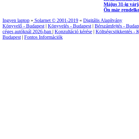
Május 31-ig várj
Ön már rendelke
Ingyen laptop
»
Solarnet © 2001-2019
«
Digitális Alapítvány
Könyvelő - Budapest
|
Könyvelés - Budapest
|
Bérszámfejtés - Budap
céges autóknál 2026‑ban
|
Konzultáció kérése
|
Költségcsökkentés - K
Budapest
|
Fontos Információk