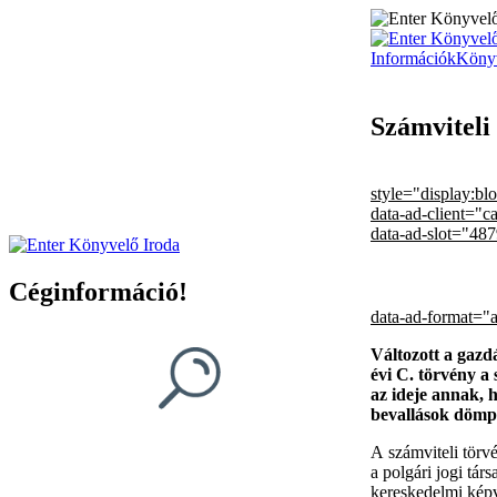
Információk
Köny
Számviteli 
style="display:bl
data-ad-client="
data-ad-slot="48
Céginformáció!
data-ad-format="
Változott a gazd
évi C. törvény a 
az ideje annak, h
bevallások dömp
A számviteli törv
a polgári jogi tár
kereskedelmi képvi