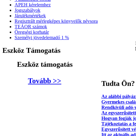
APEH kérelemhez
Jogszabályok
Járulékmértékek
Regisztrált mérlegképes könyvelők névsora
TEÁOR számok
Öregségi korhatár
Személyi jövedelemadó 1 %
Eszköz Támogatás
Eszköz támogatás
Tovább >>
Tudta Ön?
Az alábbi pályáza
Gyermekes csalá
Rendkívüli adó-v
Az egyszerűsített
Hogyan fogják jo
Tájékoztatás a f
Egyszerűsített v
Itt az aktuális 