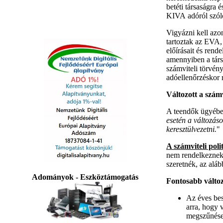
betéti társaságra
KIVA adóról szóló 
Vigyázni kell azo
tartoztak az EVA,
előírásait és rend
amennyiben a tár
számviteli törvén
adóellenőrzéskor 
Változott a szám
A teendők ügyében
esetén a változáso
keresztülvezetni.
"
A számviteli pol
nem rendelkeznek m
szeretnék, az aláb
Adományok - Eszköztámogatás
Fontosabb válto
Az éves bes
arra, hogy 
megszűnése