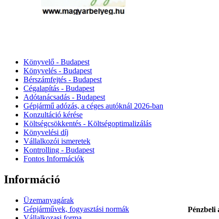
Könyvelő - Budapest
Könyvelés - Budapest
Bérszámfejtés - Budapest
Cégalapítás - Budapest
Adótanácsadás - Budapest
Gépjármű adózás, a céges autóknál 2026‑ban
Konzultáció kérése
Költségcsökkentés - Költségoptimalizálás
Könyvelési díj
Vállalkozói ismeretek
Kontrolling - Budapest
Fontos Információk
Információ
Üzemanyagárak
Gépjárművek, fogyasztási normák
Pénzbeli
Vállalkozasi forma