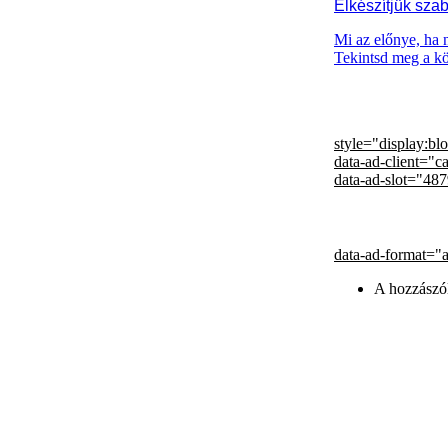
Elkészítjük szab
Mi az előnye, ha 
Tekintsd meg a kö
style="display:bl
data-ad-client="
data-ad-slot="48
data-ad-format="
A hozzászó