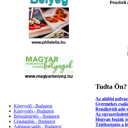
Pénzbeli
Tudta Ön?
Az alábbi pályáza
Gyermekes csalá
Könyvelő - Budapest
Rendkívüli adó-v
Könyvelés - Budapest
Az egyszerűsített
Bérszámfejtés - Budapest
Hogyan fogják jo
Cégalapítás - Budapest
Tájékoztatás a f
Adótanácsadás - Budapest