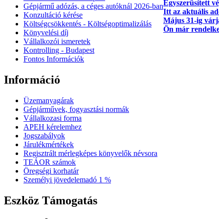
Egyszerűsített v
Gépjármű adózás, a céges autóknál 2026‑ban
Itt az aktuális 
Konzultáció kérése
Május 31-ig várj
Költségcsökkentés - Költségoptimalizálás
Ön már rendelke
Könyvelési díj
Vállalkozói ismeretek
Kontrolling - Budapest
Fontos Információk
Információ
Üzemanyagárak
Gépjárművek, fogyasztási normák
Vállalkozasi forma
APEH kérelemhez
Jogszabályok
Járulékmértékek
Regisztrált mérlegképes könyvelők névsora
TEÁOR számok
Öregségi korhatár
Személyi jövedelemadó 1 %
Eszköz Támogatás