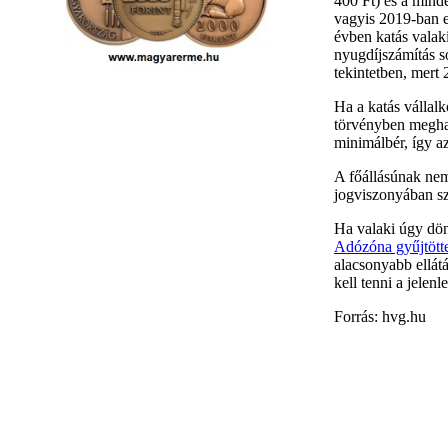
400 Ft) és a mind
vagyis 2019-ban e
évben katás valaki
nyugdíjszámítás so
tekintetben, mert
Ha a katás vállalk
törvényben meghat
minimálbér, így a
A főállásúnak nem
jogviszonyában szo
Ha valaki úgy dönt
Adózóna gyűjtött
alacsonyabb ellátá
kell tenni a jelen
Forrás: hvg.hu