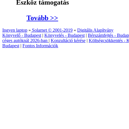
Eszköz támogatás
Tovább >>
Ingyen laptop
»
Solarnet © 2001-2019
«
Digitális Alapítvány
Könyvelő - Budapest
|
Könyvelés - Budapest
|
Bérszámfejtés - Budap
céges autóknál 2026‑ban
|
Konzultáció kérése
|
Költségcsökkentés - K
Budapest
|
Fontos Információk