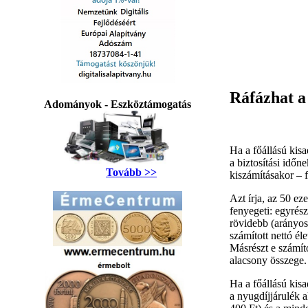
Ráfázhat a
Adományok - Eszköztámogatás
Ha a főállású kis
a biztosítási időn
Tovább >>
kiszámításakor – 
Azt írja, az 50 ez
fenyegeti: egyrész
rövidebb (arányosí
számított nettó é
Másrészt e számíto
alacsony összege.
Ha a főállású kisad
a nyugdíjjárulék a