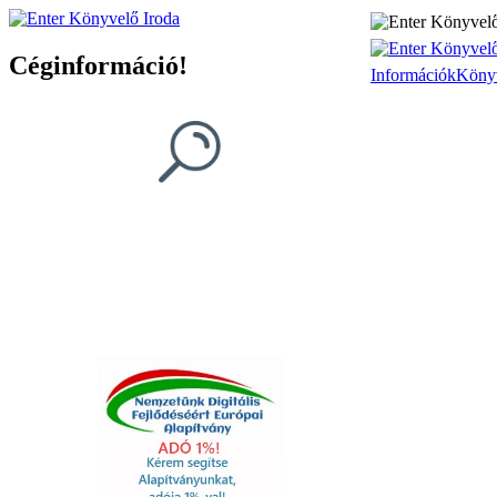
Céginformáció!
Információk
Köny